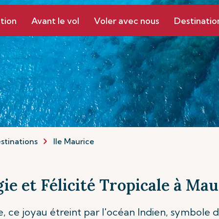
tion
Avant le vol
Voler avec nous
Destinatio
stinations
Ile Maurice
ie et Félicité Tropicale à Mau
, ce joyau étreint par l'océan Indien, symbole de