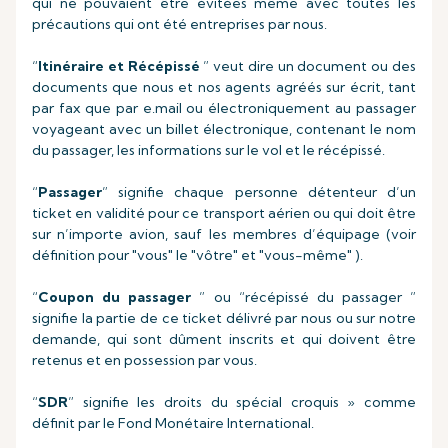
qui ne pouvaient être évitées même avec toutes les
précautions qui ont été entreprises par nous.
“
Itinéraire et Récépissé
” veut dire un document ou des
documents que nous et nos agents agréés sur écrit, tant
par fax que par e.mail ou électroniquement au passager
voyageant avec un billet électronique, contenant le nom
du passager, les informations sur le vol et le récépissé.
“
Passager
” signifie chaque personne détenteur d’un
ticket en validité pour ce transport aérien ou qui doit être
sur n’importe avion, sauf les membres d’équipage (voir
définition pour "vous" le "vôtre" et "vous-même" ).
“
Coupon du passager
” ou “récépissé du passager ”
signifie la partie de ce ticket délivré par nous ou sur notre
demande, qui sont dûment inscrits et qui doivent être
retenus et en possession par vous.
“
SDR
” signifie les droits du spécial croquis » comme
définit par le Fond Monétaire International.