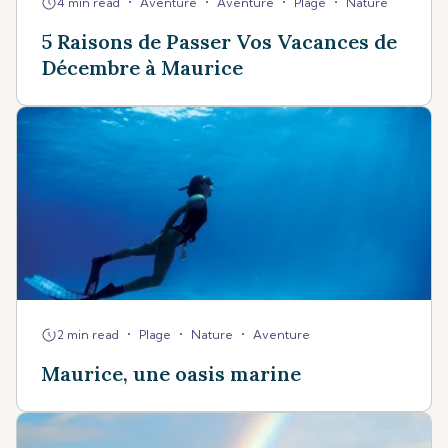
•
•
•
•
4 min read
Aventure
Aventure
Plage
Nature
5 Raisons de Passer Vos Vacances de
Décembre à Maurice
•
•
•
2 min read
Plage
Nature
Aventure
Maurice, une oasis marine