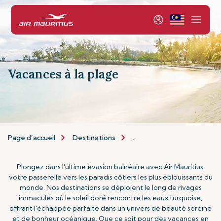
Vacances à la plage
Page d’accueil
Destinations
Types de Vacances
Va
Plongez dans l'ultime évasion balnéaire avec Air Mauritius,
votre passerelle vers les paradis côtiers les plus éblouissants du
monde. Nos destinations se déploient le long de rivages
immaculés où le soleil doré rencontre les eaux turquoise,
offrant l'échappée parfaite dans un univers de beauté sereine
et de bonheur océanique. Que ce soit pour des vacances en