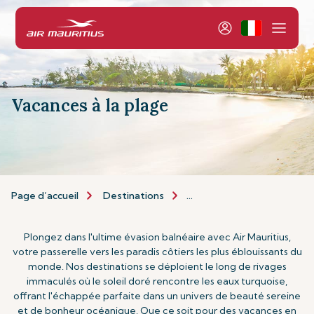
Vacances à la plage
Page d’accueil
Destinations
Types de Vacances
Va
Plongez dans l'ultime évasion balnéaire avec Air Mauritius,
votre passerelle vers les paradis côtiers les plus éblouissants du
monde. Nos destinations se déploient le long de rivages
immaculés où le soleil doré rencontre les eaux turquoise,
offrant l'échappée parfaite dans un univers de beauté sereine
et de bonheur océanique. Que ce soit pour des vacances en