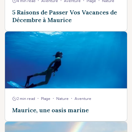
•
•
•
•
4 min read
Aventure
Aventure
Plage
Nature
5 Raisons de Passer Vos Vacances de
Décembre à Maurice
•
•
•
2 min read
Plage
Nature
Aventure
Maurice, une oasis marine