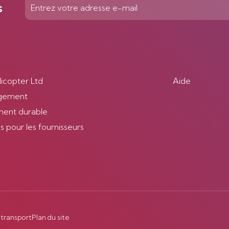
s
licopter Ltd
Aide
gement
ent durable
 pour les fournisseurs
 transport
Plan du site