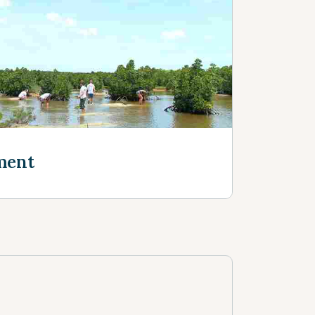
s
ment
s