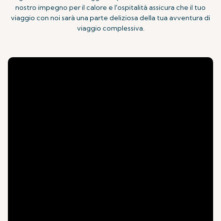
nostro impegno per il calore e l'ospitalità assicura che il tuo
viaggio con noi sarà una parte deliziosa della tua avventura di
viaggio complessiva.