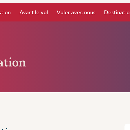
Gestion
Mes Réservations
stion
Avant le vol
Voler avec nous
Destinatio
ation