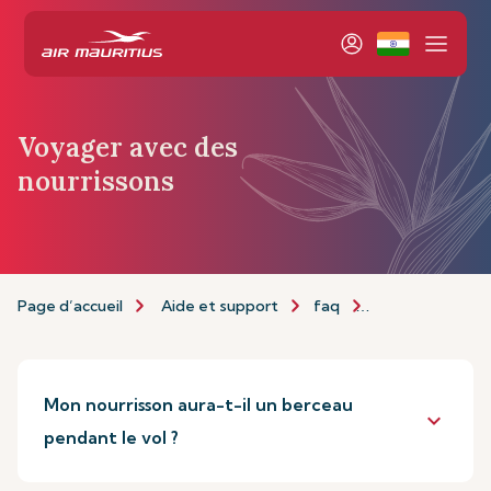
Voyager avec des
nourrissons
Page d’accueil
Aide et support
faq
Voyager avec d
Mon nourrisson aura-t-il un berceau
keyboard_arrow_down
pendant le vol ?