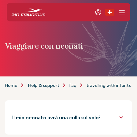
Viaggiare con neonati
Home
Help & support
faq
travelling with infants
keyboard_arrow_down
Il mio neonato avrà una culla sul volo?