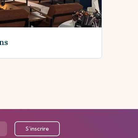
ons
S’inscrire