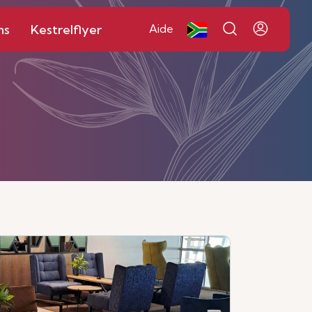
ns
Kestrelflyer
Aide