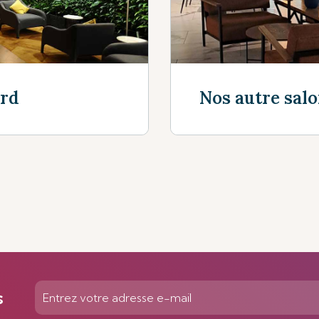
ard
Nos autre sal
En savoir plus
s