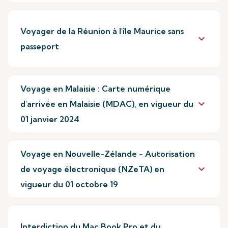
Voyager de la Réunion à l'île Maurice sans
keyboard_arrow_down
passeport
Voyage en Malaisie : Carte numérique
keyboard_arrow_down
d'arrivée en Malaisie (MDAC), en vigueur du
01 janvier 2024
Voyage en Nouvelle-Zélande - Autorisation
keyboard_arrow_down
de voyage électronique (NZeTA) en
vigueur du 01 octobre 19
Interdiction du Mac Book Pro et du