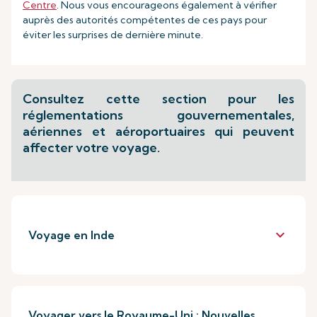
Centre
. Nous vous encourageons également à vérifier
auprès des autorités compétentes de ces pays pour
éviter les surprises de dernière minute.
Consultez cette section pour les
réglementations gouvernementales,
aériennes et aéroportuaires qui peuvent
affecter votre voyage.
keyboard_arrow_down
Voyage en Inde
Voyager vers le Royaume-Uni : Nouvelles