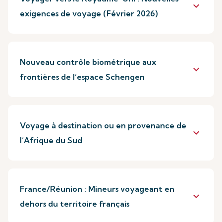
keyboard_arrow_down
exigences de voyage (Février 2026)
Nouveau contrôle biométrique aux
keyboard_arrow_down
frontières de l’espace Schengen
Voyage à destination ou en provenance de
keyboard_arrow_down
l’Afrique du Sud
France/Réunion : Mineurs voyageant en
keyboard_arrow_down
dehors du territoire français