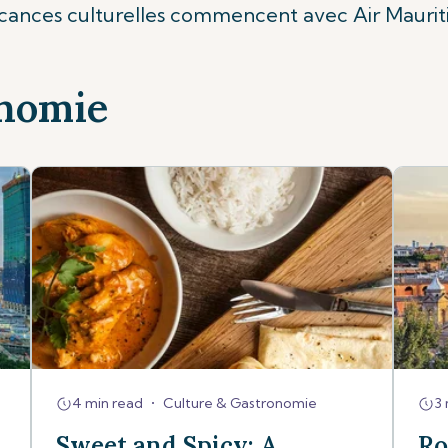
cances culturelles commencent avec Air Mauriti
onomie
4 min read
•
Culture & Gastronomie
3 
Sweet and Spicy: A
Ro