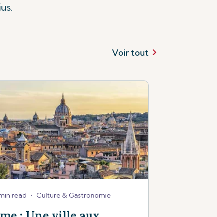
us.
Voir tout
min read
•
Culture & Gastronomie
me : Une ville aux