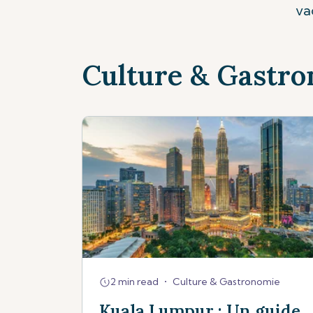
va
Culture & Gastr
2 min read
•
Culture & Gastronomie
Kuala Lumpur : Un guide