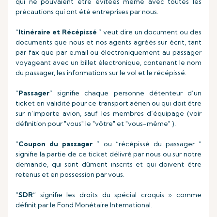
qui ne pouvaient être évitées même avec toutes les
précautions qui ont été entreprises par nous.
“
Itinéraire et Récépissé
” veut dire un document ou des
documents que nous et nos agents agréés sur écrit, tant
par fax que par e.mail ou électroniquement au passager
voyageant avec un billet électronique, contenant le nom
du passager, les informations sur le vol et le récépissé.
“
Passager
” signifie chaque personne détenteur d’un
ticket en validité pour ce transport aérien ou qui doit être
sur n’importe avion, sauf les membres d’équipage (voir
définition pour "vous" le "vôtre" et "vous-même" ).
“
Coupon du passager
” ou “récépissé du passager ”
signifie la partie de ce ticket délivré par nous ou sur notre
demande, qui sont dûment inscrits et qui doivent être
retenus et en possession par vous.
“
SDR
” signifie les droits du spécial croquis » comme
définit par le Fond Monétaire International.