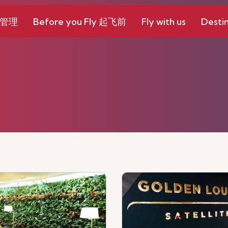
和管理
Before you Fly 起飞前
Fly with us
Destin