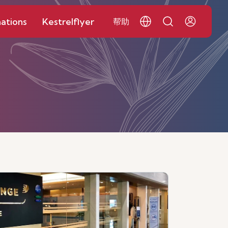
ations
Kestrelflyer
帮助