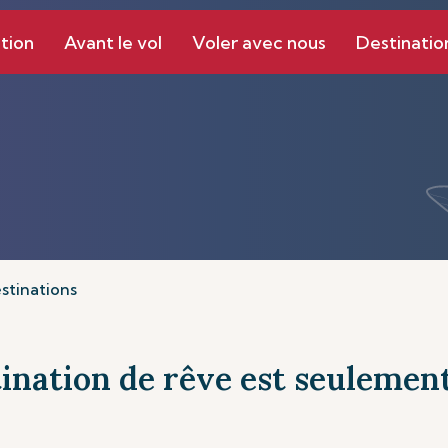
tion
Avant le vol
Voler avec nous
Destinatio
stinations
ination de rêve est seulement 