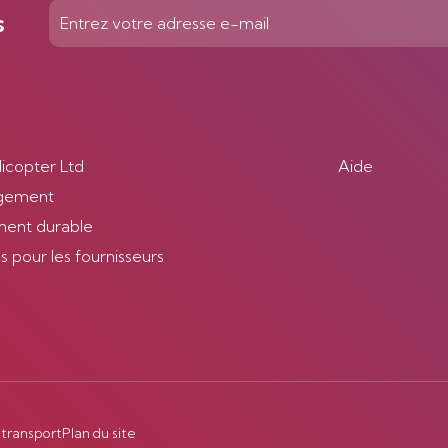
s
licopter Ltd
Aide
gement
ent durable
 pour les fournisseurs
 transport
Plan du site