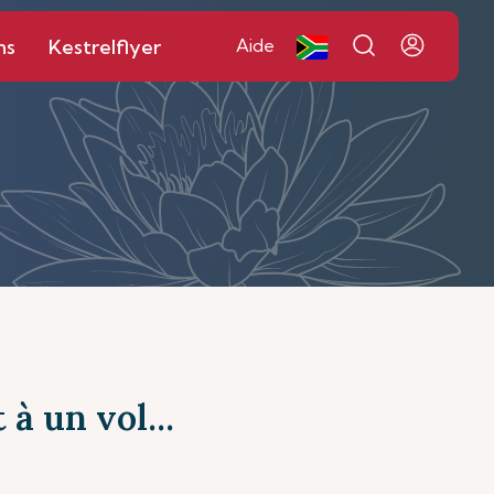
ns
Kestrelflyer
Aide
à un vol...