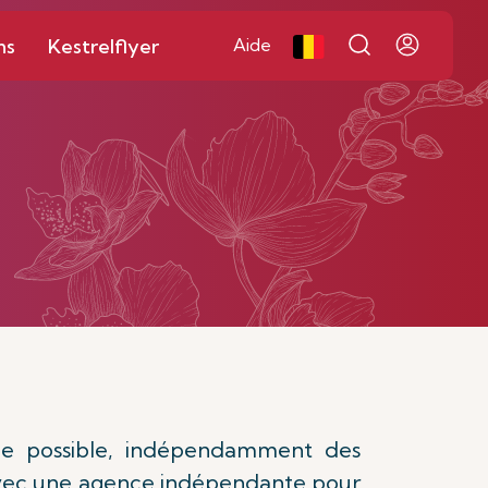
ns
Kestrelflyer
Aide
arge possible, indépendamment des
 avec une agence indépendante pour