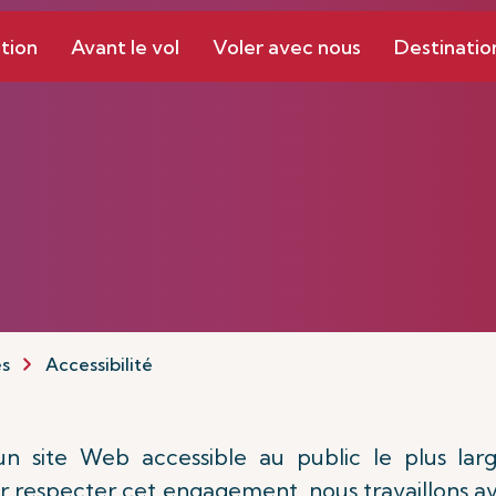
tion
Avant le vol
Voler avec nous
Destinatio
es
Accessibilité
 un site Web accessible au public le plus l
our respecter cet engagement, nous travaillons