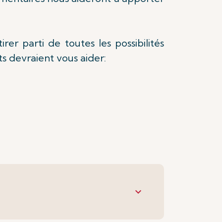
r parti de toutes les possibilités
nts devraient vous aider:
keyboard_arrow_down