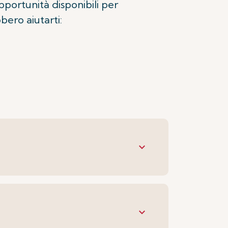
opportunità disponibili per
bero aiutarti:
keyboard_arrow_down
keyboard_arrow_down