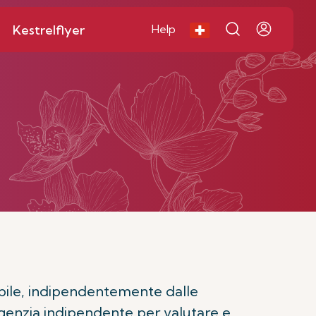
Kestrelflyer
Help
sibile, indipendentemente dalle
agenzia indipendente per valutare e