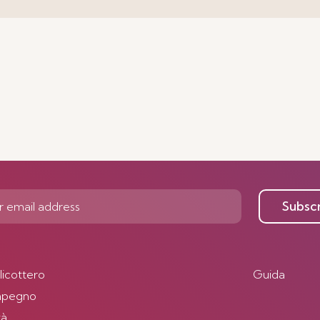
Subsc
elicottero
Guida
impegno
tà