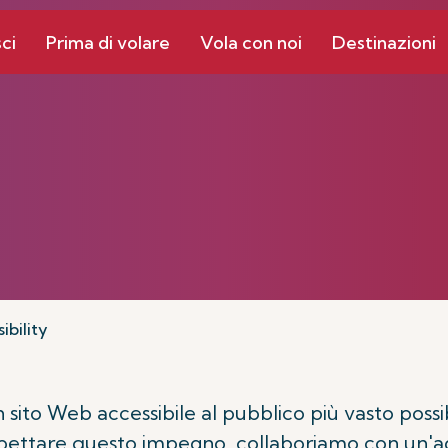
ci
Prima di volare
Vola con noi
Destinazioni
ibility
un sito Web accessibile al pubblico più vasto pos
rispettare questo impegno, collaboriamo con un'