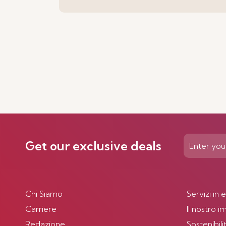
Get our exclusive deals
Chi Siamo
Servizi in 
Carriere
Il nostro 
Redazione
Sostenibili