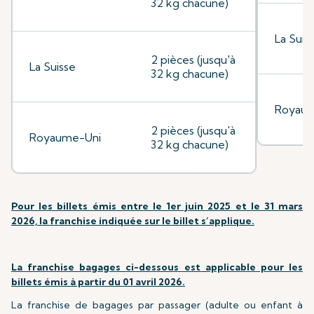
32 kg chacune)
La Suis
2 pièces (jusqu'à
La Suisse
32 kg chacune)
Royaum
2 pièces (jusqu'à
Royaume-Uni
32 kg chacune)
Pour les billets émis entre le 1er juin 2025 et le 31 mars
2026, la franchise indiquée sur le billet s’applique.
La franchise bagages ci-dessous est applicable pour les
billets émis à partir du 01 avril 2026.
La franchise de bagages par passager (adulte ou enfant à