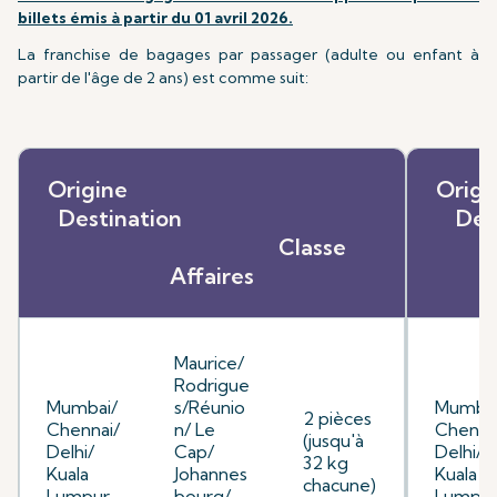
billets émis à partir du 01 avril 2026.
La franchise de bagages par passager (adulte ou enfant à
partir de l'âge de 2 ans) est comme suit:
Origine
O
Destination
D
Classe
Affaires
Maurice/
Rodrigue
Mumbai/
s/Réunio
Mumbai
2 pièces
Chennai/
n/ Le
Chenna
(jusqu'à
Delhi/
Cap/
Delhi/
32 kg
Kuala
Johannes
Kuala
chacune)
Lumpur
bourg/
Lumpu