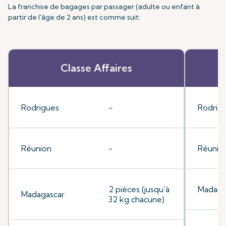
La franchise de bagages par passager (adulte ou enfant à
partir de l'âge de 2 ans) est comme suit:
Classe Affaires
Rodrigues
-
Rodrig
Réunion
-
Réunio
2 pièces (jusqu'à
Madaga
Madagascar
32 kg chacune)