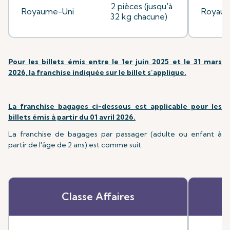
2 pièces (jusqu'à
Royaume-Uni
Royaum
32 kg chacune)
Pour les billets émis entre le 1er juin 2025 et le 31 mars
2026, la franchise indiquée sur le billet s’applique.
La franchise bagages ci-dessous est applicable pour les
billets émis à partir du 01 avril 2026.
La franchise de bagages par passager (adulte ou enfant à
partir de l'âge de 2 ans) est comme suit:
Classe Affaires