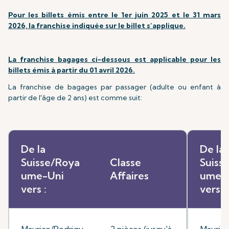
Pour les billets émis entre le 1er juin 2025 et le 31 mars
2026, la franchise indiquée sur le billet s’applique.
La franchise bagages ci-dessous est applicable pour les
billets émis à partir du 01 avril 2026.
La franchise de bagages par passager (adulte ou enfant à
partir de l'âge de 2 ans) est comme suit:
De la
De la
Suisse/Roya
Classe
Suiss
ume-Uni
Affaires
ume-
vers :
vers :