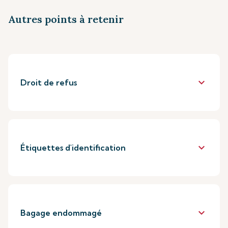
Autres points à retenir
keyboard_arrow_down
Droit de refus
keyboard_arrow_down
Étiquettes d'identification
keyboard_arrow_down
Bagage endommagé