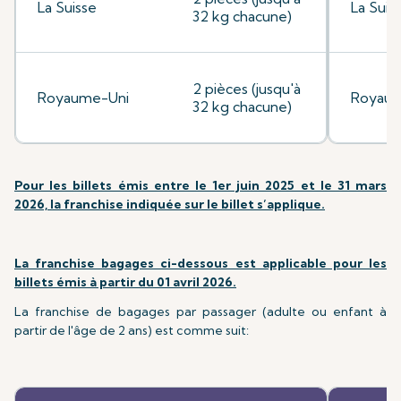
La Suisse
La Suis
32 kg chacune)
2 pièces (jusqu'à
Royaume-Uni
Royaum
32 kg chacune)
Pour les billets émis entre le 1er juin 2025 et le 31 mars
2026, la franchise indiquée sur le billet s’applique.
La franchise bagages ci-dessous est applicable pour les
billets émis à partir du 01 avril 2026.
La franchise de bagages par passager (adulte ou enfant à
partir de l'âge de 2 ans) est comme suit: