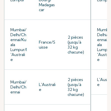
Madagas
car
Mumbai/
Mumbai
Delhi/Ch
Delhi/C
2 pièces
ennai/Ku
ennai/K
France/S
(jusqu'à
ala
ala
uisse
32 kg
Lumpur/l
Lumpur
chacune)
'Australi
'Austral
e
e
2 pièces
L'Austra
Mumbai/
L'Australi
(jusqu'à
e
Delhi/Ch
e
32 kg
ennai
chacune)