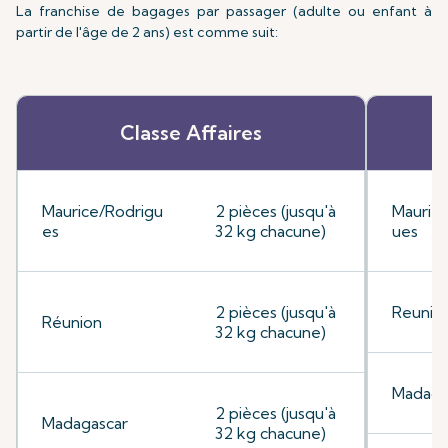
La franchise de bagages par passager (adulte ou enfant à
partir de l'âge de 2 ans) est comme suit:
Classe Affaires
Maurice/Rodrigu
2 pièces (jusqu'à
Mauriti
es
32 kg chacune)
ues
2 pièces (jusqu'à
Reunio
Réunion
32 kg chacune)
Madaga
2 pièces (jusqu'à
Madagascar
32 kg chacune)