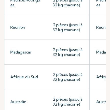
Maurice/Rodrigu
2 pièces (jusqu'à
Mauric
es
32 kg chacune)
es
2 pièces (jusqu'à
Réunion
Réunio
32 kg chacune)
2 pièces (jusqu'à
Madagascar
Madaga
32 kg chacune)
2 pièces (jusqu'à
Afrique du Sud
Afrique
32 kg chacune)
2 pièces (jusqu'à
Australie
Austral
32 kg chacune)