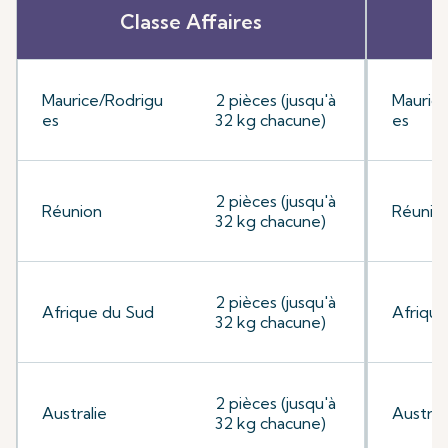
Classe Affaires
Maurice/Rodrigu
2 pièces (jusqu'à
Mauric
es
32 kg chacune)
es
2 pièces (jusqu'à
Réunion
Réunio
32 kg chacune)
2 pièces (jusqu'à
Afrique du Sud
Afrique
32 kg chacune)
2 pièces (jusqu'à
Australie
Austral
32 kg chacune)