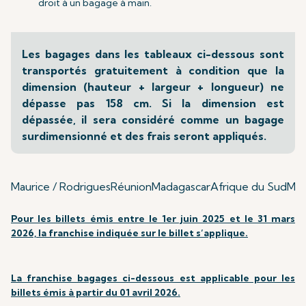
droit à un bagage à main.
Les bagages dans les tableaux ci-dessous sont
transportés gratuitement à condition que la
dimension (hauteur + largeur + longueur) ne
dépasse pas 158 cm. Si la dimension est
dépassée, il sera considéré comme un bagage
surdimensionné et des frais seront appliqués.
Maurice / Rodrigues
Réunion
Madagascar
Afrique du Sud
Mum
Pour les billets émis entre le 1er juin 2025 et le 31 mars
2026, la franchise indiquée sur le billet s’applique.
La franchise bagages ci-dessous est applicable pour les
billets émis à partir du 01 avril 2026.