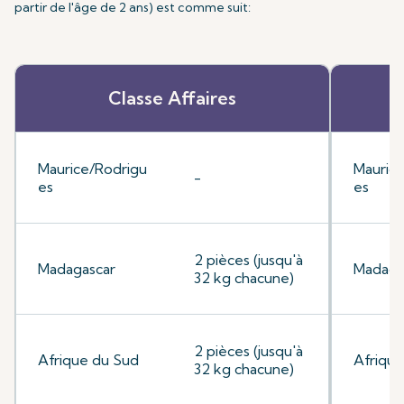
partir de l'âge de 2 ans) est comme suit:
Classe Affaires
Maurice/Rodrigu
Mauric
-
es
es
2 pièces (jusqu'à
Madagascar
Madaga
32 kg chacune)
2 pièces (jusqu'à
Afrique du Sud
Afrique
32 kg chacune)