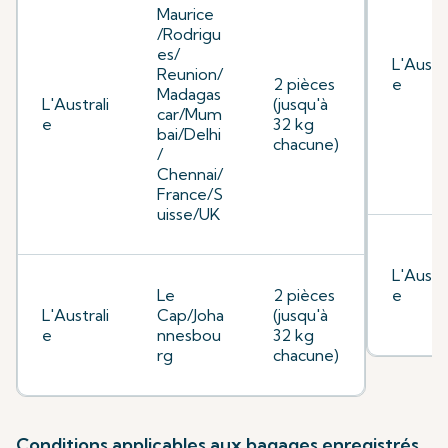
Maurice
/Rodrigu
es/
L'Austra
Reunion/
2 pièces
e
Madagas
L'Australi
(jusqu'à
car/Mum
e
32 kg
bai/Delhi
chacune)
/
Chennai/
France/S
uisse/UK
L'Austra
Le
2 pièces
e
L'Australi
Cap/Joha
(jusqu'à
e
nnesbou
32 kg
rg
chacune)
Conditions applicables aux bagages enregistrés