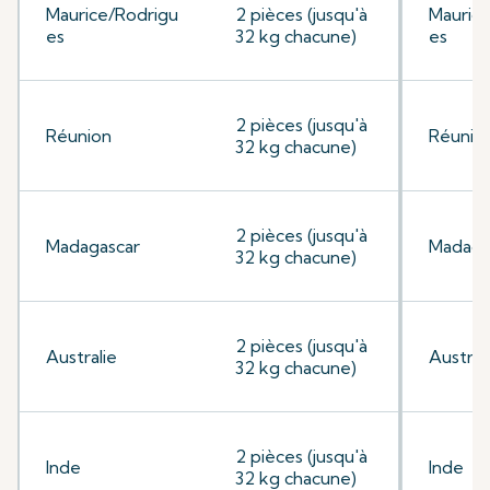
Maurice/Rodrigu
2 pièces (jusqu'à
Mauric
es
32 kg chacune)
es
2 pièces (jusqu'à
Réunion
Réunio
32 kg chacune)
2 pièces (jusqu'à
Madagascar
Madaga
32 kg chacune)
2 pièces (jusqu'à
Australie
Austral
32 kg chacune)
2 pièces (jusqu'à
Inde
Inde
32 kg chacune)