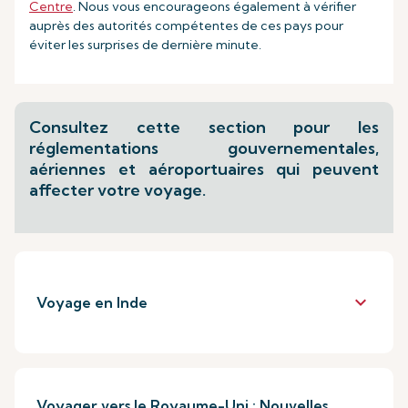
Centre
. Nous vous encourageons également à vérifier
auprès des autorités compétentes de ces pays pour
éviter les surprises de dernière minute.
Consultez cette section pour les
réglementations gouvernementales,
aériennes et aéroportuaires qui peuvent
affecter votre voyage.
keyboard_arrow_down
Voyage en Inde
Voyager vers le Royaume-Uni : Nouvelles