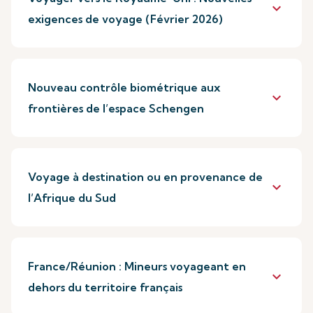
keyboard_arrow_down
exigences de voyage (Février 2026)
Nouveau contrôle biométrique aux
keyboard_arrow_down
frontières de l’espace Schengen
Voyage à destination ou en provenance de
keyboard_arrow_down
l’Afrique du Sud
France/Réunion : Mineurs voyageant en
keyboard_arrow_down
dehors du territoire français