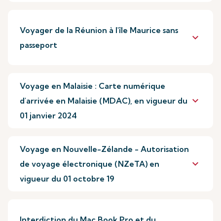
Voyager de la Réunion à l'île Maurice sans
keyboard_arrow_down
passeport
Voyage en Malaisie : Carte numérique
keyboard_arrow_down
d'arrivée en Malaisie (MDAC), en vigueur du
01 janvier 2024
Voyage en Nouvelle-Zélande - Autorisation
keyboard_arrow_down
de voyage électronique (NZeTA) en
vigueur du 01 octobre 19
Interdiction du Mac Book Pro et du