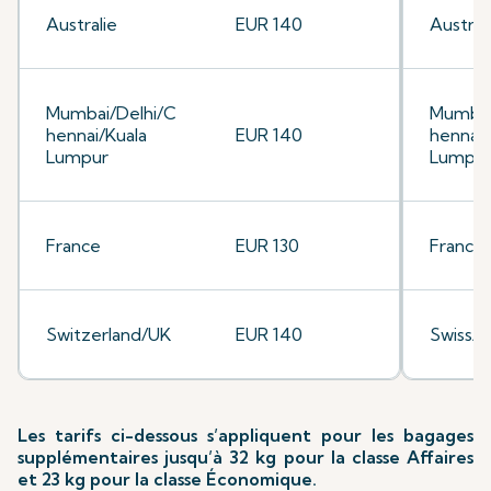
Australie
EUR 140
Austral
Mumbai/Delhi/C
Mumbai
hennai/Kuala
EUR 140
hennai/
Lumpur
Lumpu
France
EUR 130
France
Switzerland/UK
EUR 140
Swiss/
Les tarifs ci-dessous s’appliquent pour les bagages
supplémentaires jusqu’à 32 kg pour la classe Affaires
et 23 kg pour la classe Économique.