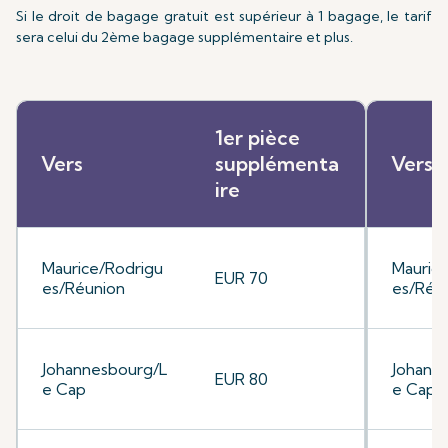
Si le droit de bagage gratuit est supérieur à 1 bagage, le tarif
sera celui du 2ème bagage supplémentaire et plus.
1er pièce
Vers
supplémenta
Vers
ire
Maurice/Rodrigu
Mauric
EUR 70
es/Réunion
es/Réu
Johannesbourg/L
Johann
EUR 80
e Cap
e Cap