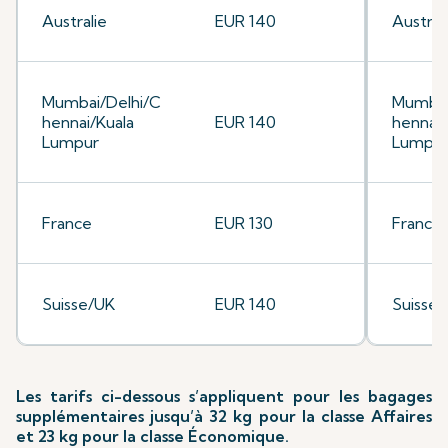
Australie
EUR 140
Austral
Mumbai/Delhi/C
Mumbai
hennai/Kuala
EUR 140
hennai/
Lumpur
Lumpu
France
EUR 130
France
Suisse/UK
EUR 140
Suisse
Les tarifs ci-dessous s’appliquent pour les bagages
supplémentaires jusqu’à 32 kg pour la classe Affaires
et 23 kg pour la classe Économique.