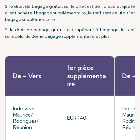
Si le droit de bagage gratuit sur le billet est de 1 pièce et que le
client achète 1 bagage supplémentaire, le tarif sera celui du 1er
bagage supplémentaire.
Si le droit de bagage gratuit est supérieur à 1 bagage, le tarif
sera celui du 2ème bagage supplémentaire et plus.
1er pièce
De – Vers
supplémenta
De – 
ire
Inde vers
Inde ve
Maurice/
Maurice
EUR 140
Rodrigues/
Rodrig
Réunion
Réunio