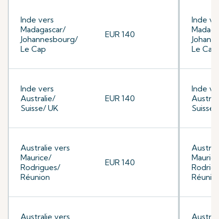
Inde vers
Inde ve
Madagascar/
Madaga
EUR 140
Johannesbourg/
Johann
Le Cap
Le Cap
Inde vers
Inde ve
Australie/
EUR 140
Austral
Suisse/ UK
Suisse/
Australie vers
Austral
Maurice/
Maurice
EUR 140
Rodrigues/
Rodrig
Réunion
Réunio
Australie vers
Austral