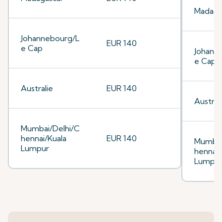
Madaga
Johannebourg/L
EUR 140
e Cap
Johann
e Cap
Australie
EUR 140
Austral
Mumbai/Delhi/C
hennai/Kuala
EUR 140
Mumbai
Lumpur
hennai/
Lumpu