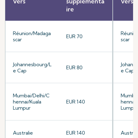
Vers
supplémenta
Vers
ire
Réunion/Madaga
Réunio
EUR 70
scar
scar
Johannesbourg/L
Johann
EUR 80
e Cap
e Cap
Mumbai/Delhi/C
Mumbai
hennai/Kuala
EUR 140
hennai/
Lumpur
Lumpu
Australie
EUR 140
Austral