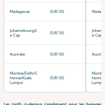
Madagascar
EUR 130
Madaga
Johannebourg/L
Johann
EUR 130
e Cap
e Cap
Australie
EUR 130
Austral
Mumbai/Delhi/C
Mumbai
hennai/Kuala
EUR 130
hennai/
Lumpur
Lumpu
Les tarifs ci-dessous s’appliquent pour les bagages