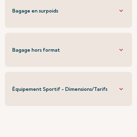
keyboard_arrow_down
Bagage en surpoids
keyboard_arrow_down
Bagage hors format
keyboard_arrow_down
Équipement Sportif - Dimensions/Tarifs