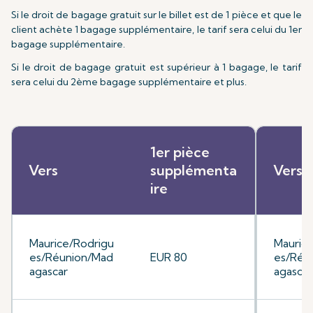
Si le droit de bagage gratuit sur le billet est de 1 pièce et que le
client achète 1 bagage supplémentaire, le tarif sera celui du 1er
bagage supplémentaire.
Si le droit de bagage gratuit est supérieur à 1 bagage, le tarif
sera celui du 2ème bagage supplémentaire et plus.
1er pièce
Vers
supplémenta
Vers
ire
Maurice/Rodrigu
Mauric
es/Réunion/Mad
EUR 80
es/Réu
agascar
agascar