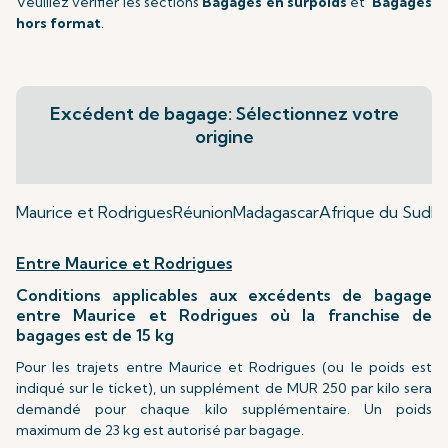
Veuillez vérifier les sections
Bagages en surpoids
et
Bagages
hors format
.
Excédent de bagage: Sélectionnez votre
origine
Maurice et Rodrigues
Réunion
Madagascar
Afrique du Sud
Mu
Entre Maurice et Rodrigues
Conditions applicables aux excédents de bagage
entre Maurice et Rodrigues où la franchise de
bagages est de 15 kg
Pour les trajets entre Maurice et Rodrigues (ou le poids est
indiqué sur le ticket), un supplément de MUR 250 par kilo sera
demandé pour chaque kilo supplémentaire. Un poids
maximum de 23 kg est autorisé par bagage.