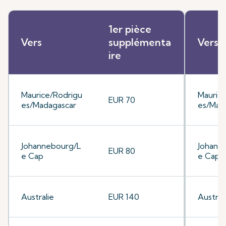
1er pièce
Vers
supplémenta
Vers
ire
Maurice/Rodrigu
Mauric
EUR 70
es/Madagascar
es/Mad
Johannebourg/L
Johann
EUR 80
e Cap
e Cap
Australie
EUR 140
Austral