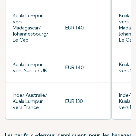
Kuala Lumpur
Kuala 
vers
vers
Madagascar/
EUR 140
Madaga
Johannesbourg/
Johann
Le Cap
Le Cap
Kuala Lumpur
Kuala 
EUR 140
vers Suisse/ UK
vers Su
Inde/ Australie/
Inde/ A
Kuala Lumpur
EUR 130
Kuala 
vers France
vers Fr
Les tarifs ci-dessous s’appliquent pour les bagages