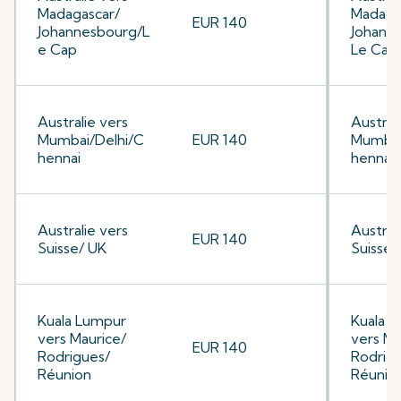
Madagascar/
Madaga
EUR 140
Johannesbourg/L
Johann
e Cap
Le Cap
Australie vers
Austral
Mumbai/Delhi/C
EUR 140
Mumbai
hennai
hennai
Australie vers
Austral
EUR 140
Suisse/ UK
Suisse/
Kuala Lumpur
Kuala 
vers Maurice/
vers Ma
EUR 140
Rodrigues/
Rodrig
Réunion
Réunio