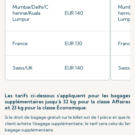
Mumbai/Delhi/C
Mumbai
hennai/Kuala
EUR 140
hennai/
Lumpur
Lumpu
France
EUR 130
France
Swiss/UK
EUR 140
Swiss/
Les tarifs ci-dessous s’appliquent pour les bagages
supplémentaires jusqu’à 32 kg pour la classe Affaires
et 23 kg pour la classe Économique.
Si le droit de bagage gratuit sur le billet est de 1 pièce et que le
client achète 1 bagage supplémentaire, le tarif sera celui du 1er
bagage supplémentaire.