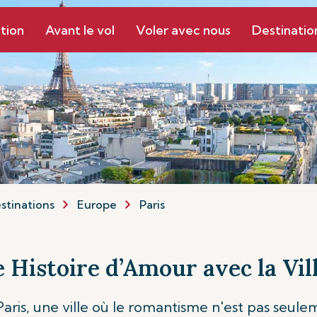
tion
Avant le vol
Voler avec nous
Destinatio
stinations
Europe
Paris
e Histoire d’Amour avec la Vi
aris, une ville où le romantisme n'est pas seule