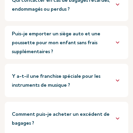
Qui contacter en cas de bagages retardés,
keyboard_arrow_down
endommagés ou perdus ?
Puis-je emporter un siège auto et une
keyboard_arrow_down
poussette pour mon enfant sans frais
supplémentaires ?
Y a-t-il une franchise spéciale pour les
keyboard_arrow_down
instruments de musique ?
Comment puis-je acheter un excédent de
keyboard_arrow_down
bagages ?