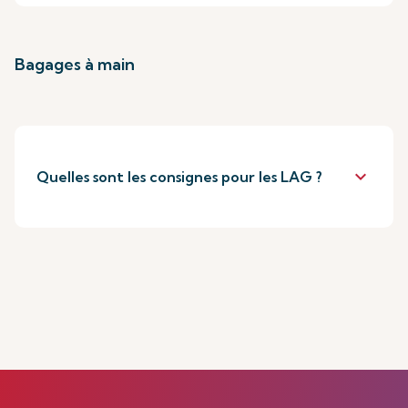
Bagages à main
keyboard_arrow_down
Quelles sont les consignes pour les LAG ?