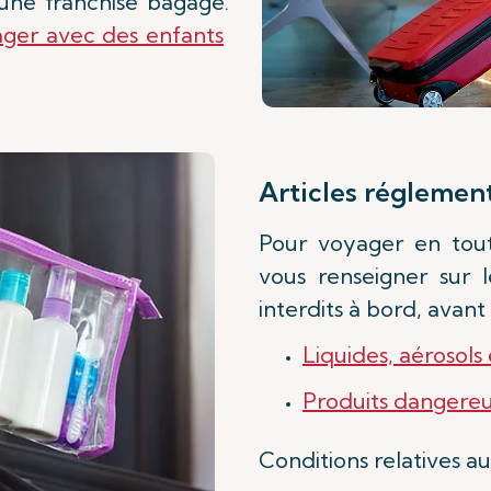
une franchise bagage.
ger avec des enfants
Articles réglement
Pour voyager en tout
vous renseigner sur l
interdits à bord, avant
Liquides, aérosols
Produits dangere
Conditions relatives a