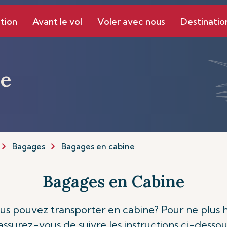
tion
Avant le vol
Voler avec nous
Destinatio
ne
Bagages
Bagages en cabine
Bagages en Cabine
pouvez transporter en cabine? Pour ne plus hés
surez-vous de suivre les instructions ci-dessou