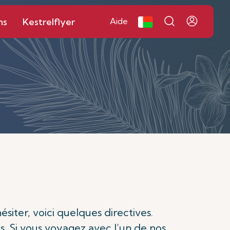
ns
Kestrelflyer
Aide
iter, voici quelques directives.
s. Si vous voyagez avec l’un de nos