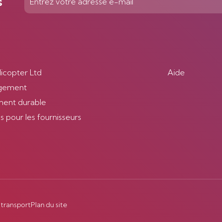
s
licopter Ltd
Aide
gement
ent durable
 pour les fournisseurs
 transport
Plan du site