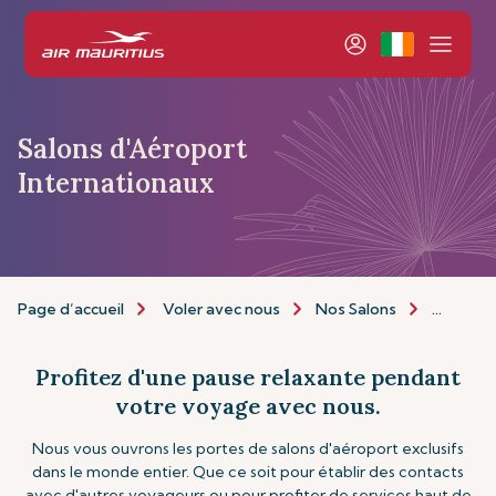
Salons d'Aéroport
Internationaux
Page d’accueil
Voler avec nous
Nos Salons
Autres S
Profitez d'une pause relaxante pendant
votre voyage avec nous.
Nous vous ouvrons les portes de salons d'aéroport exclusifs
dans le monde entier. Que ce soit pour établir des contacts
avec d'autres voyageurs ou pour profiter de services haut de