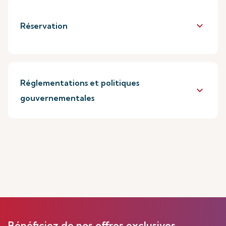
keyboard_arrow_down
Réservation
Réglementations et politiques
keyboard_arrow_down
gouvernementales
Bénéficiez de nos offres exclusives