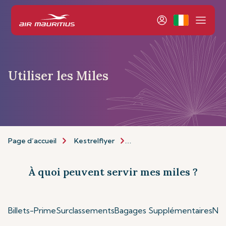
Utiliser les Miles
Page d’accueil
Kestrelflyer
À propos de Kestrelflyer
À quoi peuvent servir mes miles ?
Billets-Prime
Surclassements
Bagages Supplémentaires
Nos