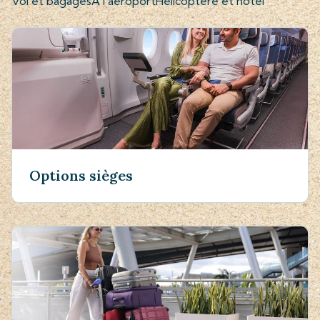
Vol et bagages
À l'aéroport
Hélicoptère et hôtel
Options sièges