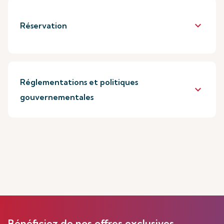
keyboard_arrow_down
Réservation
Réglementations et politiques
keyboard_arrow_down
gouvernementales
Bénéficiez de nos offres exclusives