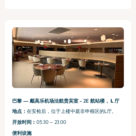
巴黎 — 戴高乐机场法航贵宾室 - 2E
航站楼， L 厅
地点：
在安检后，位于上楼中庭非申根区的L厅。
开放时间︰
05:30 – 23.00
便利设施