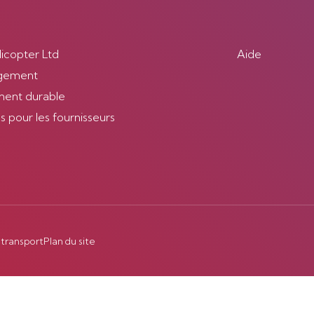
licopter Ltd
Aide
gement
ent durable
 pour les fournisseurs
 transport
Plan du site