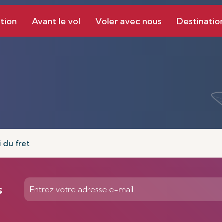
tion
Avant le vol
Voler avec nous
Destinatio
i du fret
s