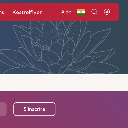
ns
Kestrelflyer
Aide
S’inscrire