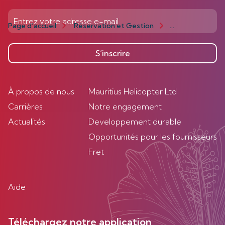
Page d’accueil
Réservation et Gestion
Gestion
Act
S’inscrire
À propos de nous
Mauritius Helicopter Ltd
Carrières
Notre engagement
Actualités
Developpement durable
Opportunités pour les fournisseurs
Fret
Aide
Téléchargez notre application