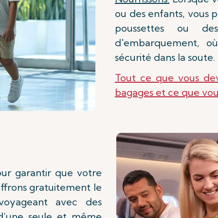
ou des enfants, vous p
poussettes ou de
d'embarquement, où
sécurité dans la soute.
Tout ce que vous dev
bagages et ce que vo
our garantir que votre
offrons gratuitement le
 voyageant avec des
ie d’une seule et même