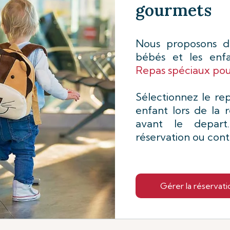
gourmets
Nous proposons de
bébés et les enf
Repas spéciaux pou
Sélectionnez le re
enfant lors de la 
avant le depar
réservation ou con
Gérer la réservati