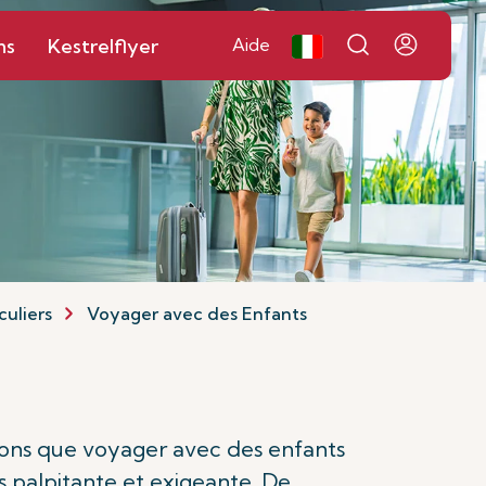
ns
Kestrelflyer
Aide
culiers
Voyager avec des Enfants
avons que voyager avec des enfants
is palpitante et exigeante. De