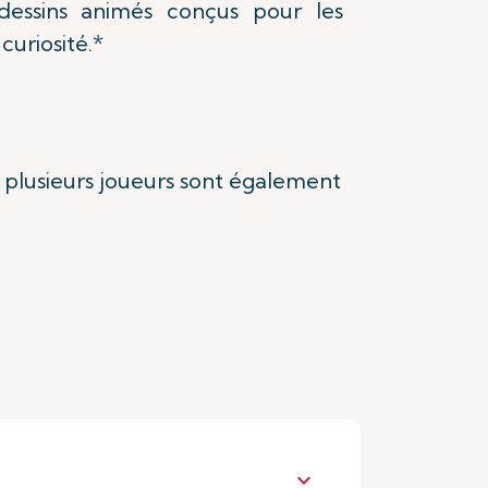
essins animés conçus pour les
 curiosité.*
plusieurs joueurs sont également
keyboard_arrow_down