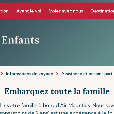
tion
Avant le vol
Voler avec nous
Destinatio
 Enfants
Informations de voyage
Assistance et besoins parti
Embarquez toute la famille
r votre famille à bord d'Air Mauritius. Nous s
ssons (moins de 2 ans) est une expérience à la fo