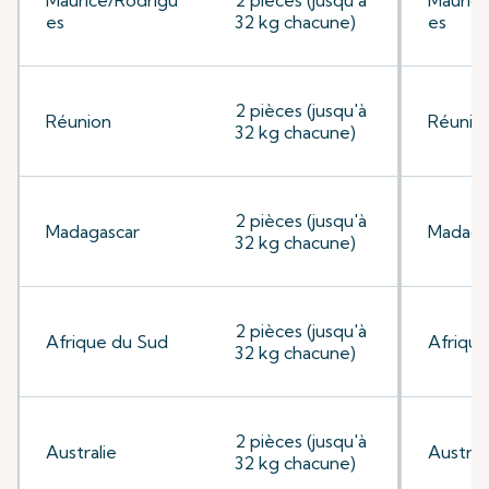
Maurice/Rodrigu
2 pièces (jusqu'à
Mauric
es
32 kg chacune)
es
2 pièces (jusqu'à
Réunion
Réunio
32 kg chacune)
2 pièces (jusqu'à
Madagascar
Madaga
32 kg chacune)
2 pièces (jusqu'à
Afrique du Sud
Afrique
32 kg chacune)
2 pièces (jusqu'à
Australie
Austral
32 kg chacune)