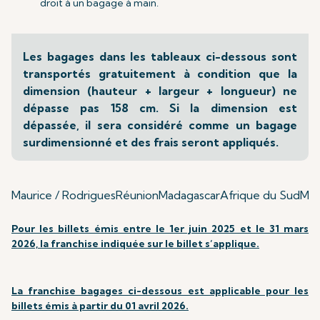
droit à un bagage à main.
Les bagages dans les tableaux ci-dessous sont
transportés gratuitement à condition que la
dimension (hauteur + largeur + longueur) ne
dépasse pas 158 cm. Si la dimension est
dépassée, il sera considéré comme un bagage
surdimensionné et des frais seront appliqués.
Maurice / Rodrigues
Réunion
Madagascar
Afrique du Sud
Mum
Pour les billets émis entre le 1er juin 2025 et le 31 mars
2026, la franchise indiquée sur le billet s’applique.
La franchise bagages ci-dessous est applicable pour les
billets émis à partir du 01 avril 2026.