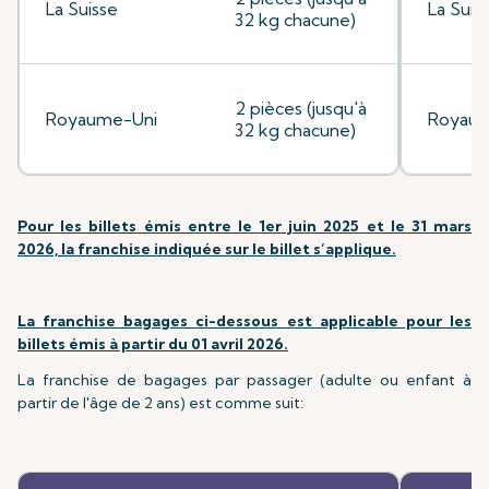
La Suisse
La Suis
32 kg chacune)
2 pièces (jusqu'à
Royaume-Uni
Royaum
32 kg chacune)
Pour les billets émis entre le 1er juin 2025 et le 31 mars
2026, la franchise indiquée sur le billet s’applique.
La franchise bagages ci-dessous est applicable pour les
billets émis à partir du 01 avril 2026.
La franchise de bagages par passager (adulte ou enfant à
partir de l'âge de 2 ans) est comme suit: