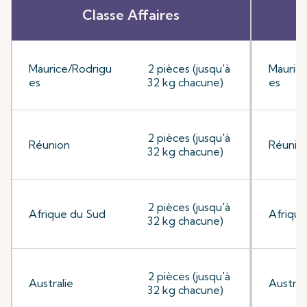
Classe Affaires
Maurice/Rodrigu
2 pièces (jusqu'à
Mauric
es
32 kg chacune)
es
2 pièces (jusqu'à
Réunion
Réunio
32 kg chacune)
2 pièces (jusqu'à
Afrique du Sud
Afrique
32 kg chacune)
2 pièces (jusqu'à
Australie
Austral
32 kg chacune)