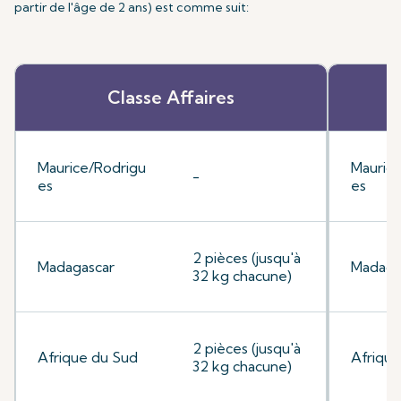
partir de l'âge de 2 ans) est comme suit:
Classe Affaires
Maurice/Rodrigu
Mauric
-
es
es
2 pièces (jusqu'à
Madagascar
Madaga
32 kg chacune)
2 pièces (jusqu'à
Afrique du Sud
Afrique
32 kg chacune)