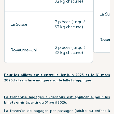
32 kg chacune)
La Suis
2 pièces (jusqu'à
La Suisse
32 kg chacune)
Royaum
2 pièces (jusqu'à
Royaume-Uni
32 kg chacune)
Pour les billets émis entre le 1er juin 2025 et le 31 mars
2026, la franchise indiquée sur le billet s’applique.
La franchise bagages ci-dessous est applicable pour les
billets émis à partir du 01 avril 2026.
La franchise de bagages par passager (adulte ou enfant à