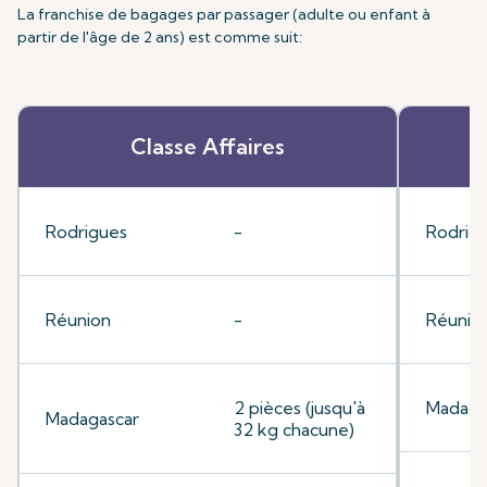
La franchise de bagages par passager (adulte ou enfant à
partir de l'âge de 2 ans) est comme suit:
Classe Affaires
Rodrigues
-
Rodrig
Réunion
-
Réunio
2 pièces (jusqu'à
Madaga
Madagascar
32 kg chacune)