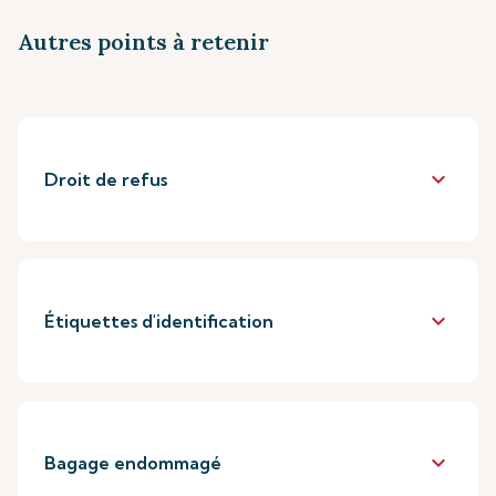
Autres points à retenir
keyboard_arrow_down
Droit de refus
keyboard_arrow_down
Étiquettes d'identification
keyboard_arrow_down
Bagage endommagé