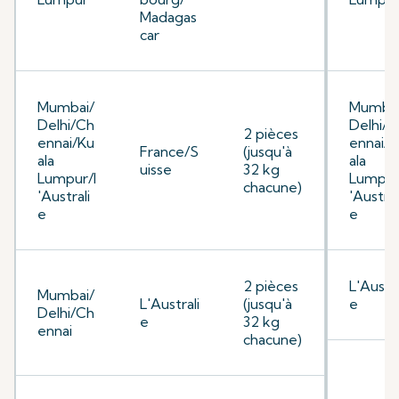
Madagas
car
Mumbai/
Mumbai
Delhi/Ch
Delhi/C
2 pièces
ennai/Ku
ennai/K
France/S
(jusqu'à
ala
ala
uisse
32 kg
Lumpur/l
Lumpur
chacune)
'Australi
'Austral
e
e
2 pièces
L'Austra
Mumbai/
L'Australi
(jusqu'à
e
Delhi/Ch
e
32 kg
ennai
chacune)