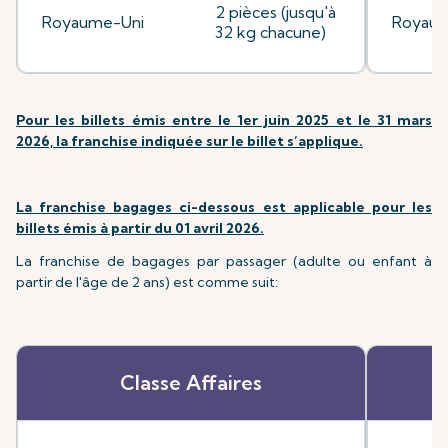
2 pièces (jusqu'à
Royaume-Uni
Royaum
32 kg chacune)
Pour les billets émis entre le 1er juin 2025 et le 31 mars
2026, la franchise indiquée sur le billet s’applique.
La franchise bagages ci-dessous est applicable pour les
billets émis à partir du 01 avril 2026.
La franchise de bagages par passager (adulte ou enfant à
partir de l'âge de 2 ans) est comme suit:
Classe Affaires