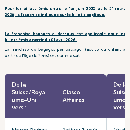
Pour les billets émis entre le 1er juin 2025 et le 31 mars
2026, la franchise indiquée sur le billet s’applique.
La franchise bagages ci-dessous est applicable pour les
billets émis à partir du 01 avril 2026.
La franchise de bagages par passager (adulte ou enfant à
partir de l'âge de 2 ans) est comme suit:
De la
De la
Suisse/Roya
Classe
Suiss
ume-Uni
Affaires
ume-
vers :
vers :