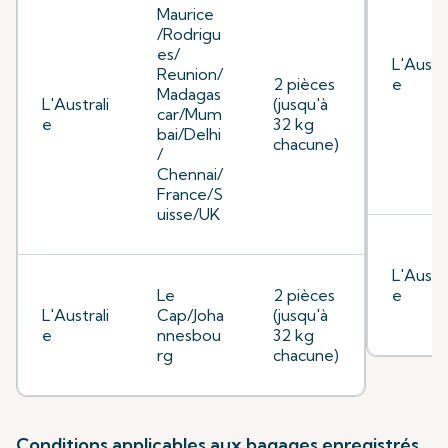
Maurice
/Rodrigu
es/
L'Austra
Reunion/
2 pièces
e
Madagas
L'Australi
(jusqu'à
car/Mum
e
32 kg
bai/Delhi
chacune)
/
Chennai/
France/S
uisse/UK
L'Austra
Le
2 pièces
e
L'Australi
Cap/Joha
(jusqu'à
e
nnesbou
32 kg
rg
chacune)
Conditions applicables aux bagages enregistrés