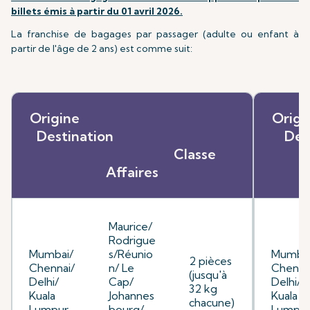
billets émis à partir du 01 avril 2026.
La franchise de bagages par passager (adulte ou enfant à
partir de l'âge de 2 ans) est comme suit:
Origine
O
Destination
D
Classe
Affaires
Maurice/
Rodrigue
Mumbai/
s/Réunio
Mumbai
2 pièces
Chennai/
n/ Le
Chenna
(jusqu'à
Delhi/
Cap/
Delhi/
32 kg
Kuala
Johannes
Kuala
chacune)
Lumpur
bourg/
Lumpu