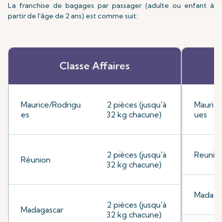
La franchise de bagages par passager (adulte ou enfant à
partir de l'âge de 2 ans) est comme suit:
Classe Affaires
Maurice/Rodrigu
2 pièces (jusqu'à
Mauriti
es
32 kg chacune)
ues
2 pièces (jusqu'à
Reunio
Réunion
32 kg chacune)
Madaga
2 pièces (jusqu'à
Madagascar
32 kg chacune)