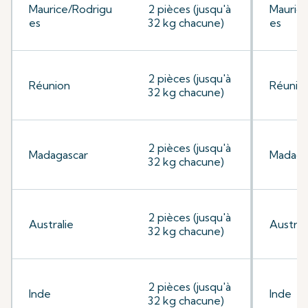
Maurice/Rodrigu
2 pièces (jusqu'à
Mauric
es
32 kg chacune)
es
2 pièces (jusqu'à
Réunion
Réunio
32 kg chacune)
2 pièces (jusqu'à
Madagascar
Madaga
32 kg chacune)
2 pièces (jusqu'à
Australie
Austral
32 kg chacune)
2 pièces (jusqu'à
Inde
Inde
32 kg chacune)