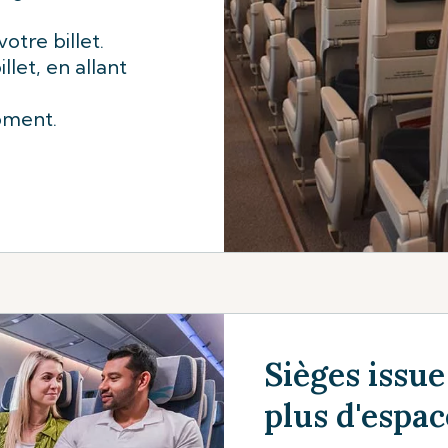
tre billet.
llet, en allant
oment.
Sièges issue
plus d'espac