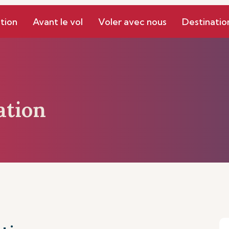
Gestion
Mes Réservations
tion
Avant le vol
Voler avec nous
Destinatio
ation