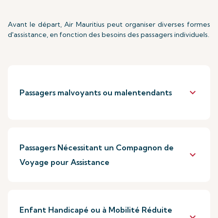
Avant le départ, Air Mauritius peut organiser diverses formes
d'assistance, en fonction des besoins des passagers individuels.
keyboard_arrow_down
Passagers malvoyants ou malentendants
Passagers Nécessitant un Compagnon de
keyboard_arrow_down
Voyage pour Assistance
Enfant Handicapé ou à Mobilité Réduite
keyboard_arrow_down