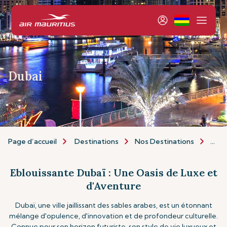
Dubai
Page d’accueil
Destinations
Nos Destinations
Afri
Eblouissante Dubaï : Une Oasis de Luxe et
d'Aventure
Dubaï, une ville jaillissant des sables arabes, est un étonnant
mélange d'opulence, d'innovation et de profondeur culturelle.
Connue pour son horizon futuriste, son style de vie luxueux et