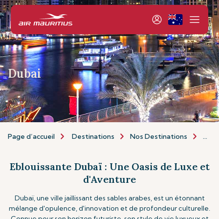
Dubai
Page d’accueil
Destinations
Nos Destinations
Afri
Eblouissante Dubaï : Une Oasis de Luxe et
d'Aventure
Dubaï, une ville jaillissant des sables arabes, est un étonnant
mélange d'opulence, d'innovation et de profondeur culturelle.
Connue pour son horizon futuriste, son style de vie luxueux et