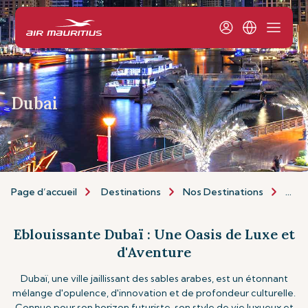
Dubai
Page d’accueil
Destinations
Nos Destinations
Afri
Eblouissante Dubaï : Une Oasis de Luxe et
d'Aventure
Dubaï, une ville jaillissant des sables arabes, est un étonnant
mélange d'opulence, d'innovation et de profondeur culturelle.
Connue pour son horizon futuriste, son style de vie luxueux et