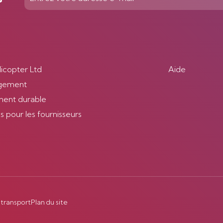
licopter Ltd
Aide
gement
ent durable
 pour les fournisseurs
 transport
Plan du site