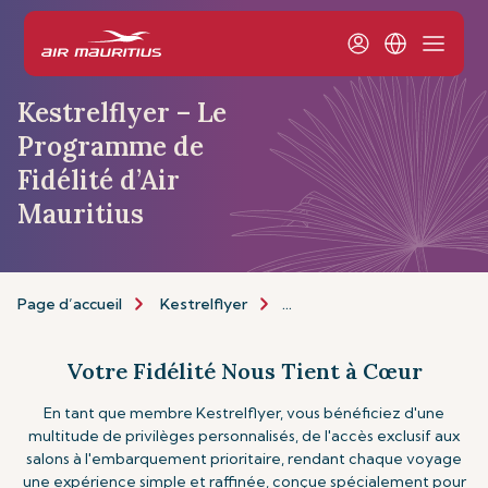
Kestrelflyer – Le
Programme de
Fidélité d’Air
Mauritius
Page d’accueil
Kestrelflyer
À propos de Kestrelflyer
Votre Fidélité Nous Tient à Cœur
En tant que membre Kestrelflyer, vous bénéficiez d'une
multitude de privilèges personnalisés, de l'accès exclusif aux
salons à l'embarquement prioritaire, rendant chaque voyage
une expérience simple et raffinée, conçue spécialement pour