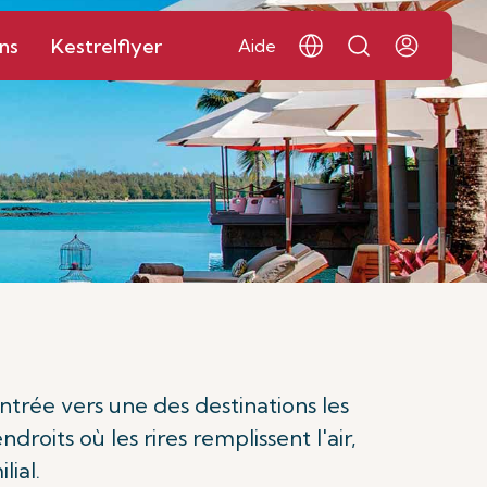
ns
Kestrelflyer
Aide
ntrée vers une des destinations les
its où les rires remplissent l'air,
lial.