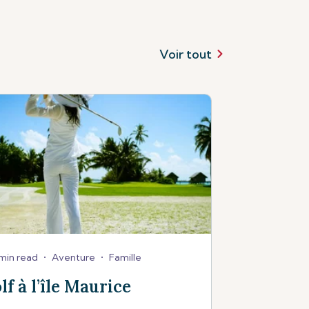
Voir tout
min read
•
Aventure
•
Famille
lf à l’île Maurice