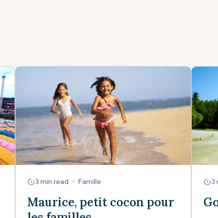
3 min read
•
Famille
3 
Maurice, petit cocon pour
Go
les familles