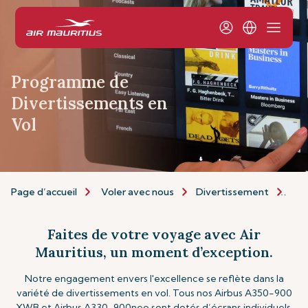
Programme de
Divertissements en
Vol
Page d’accueil
Voler avec nous
Divertissement
Cin
Faites de votre voyage avec Air
Mauritius, un moment d’exception.
Notre engagement envers l'excellence se reflète dans la
variété de divertissements en vol. Tous nos Airbus A350-900
XWB et Airbus A330-900neo sont dotés d’écrans individuels,