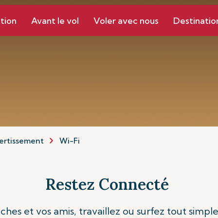
tion
Avant le vol
Voler avec nous
Destinatio
ertissement
Wi-Fi
Restez Connecté
hes et vos amis, travaillez ou surfez tout simpl