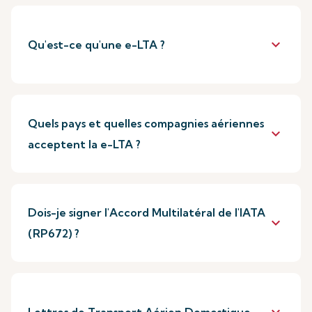
keyboard_arrow_down
Qu'est-ce qu'une e-LTA ?
Quels pays et quelles compagnies aériennes
keyboard_arrow_down
acceptent la e-LTA ?
Dois-je signer l'Accord Multilatéral de l'IATA
keyboard_arrow_down
(RP672) ?