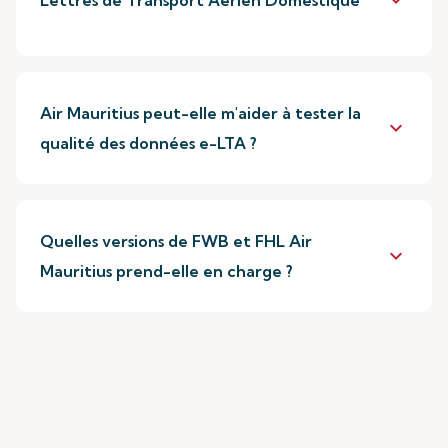
keyboard_arrow_down
Lettres de Transport Aérien Domestique
Air Mauritius peut-elle m'aider à tester la
keyboard_arrow_down
qualité des données e-LTA ?
Quelles versions de FWB et FHL Air
keyboard_arrow_down
Mauritius prend-elle en charge ?