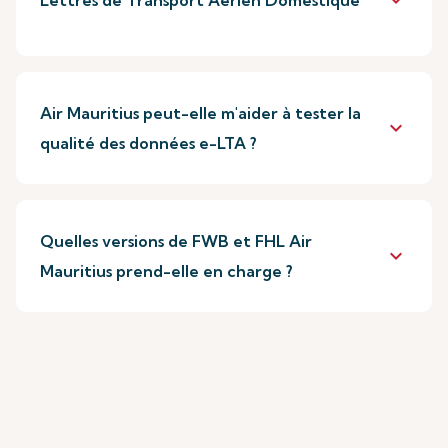
keyboard_arrow_down
Lettres de Transport Aérien Domestique
Air Mauritius peut-elle m'aider à tester la
keyboard_arrow_down
qualité des données e-LTA ?
Quelles versions de FWB et FHL Air
keyboard_arrow_down
Mauritius prend-elle en charge ?