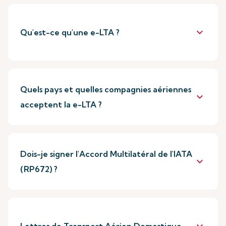
keyboard_arrow_down
Qu'est-ce qu'une e-LTA ?
Quels pays et quelles compagnies aériennes
keyboard_arrow_down
acceptent la e-LTA ?
Dois-je signer l'Accord Multilatéral de l'IATA
keyboard_arrow_down
(RP672) ?