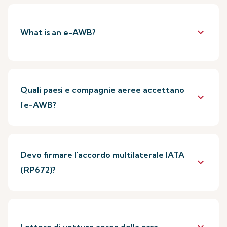
keyboard_arrow_down
What is an e-AWB?
Quali paesi e compagnie aeree accettano
keyboard_arrow_down
l'e-AWB?
Devo firmare l'accordo multilaterale IATA
keyboard_arrow_down
(RP672)?