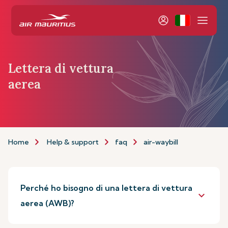
Lettera di vettura
aerea
Home
Help & support
faq
air-waybill
Perché ho bisogno di una lettera di vettura
keyboard_arrow_down
aerea (AWB)?