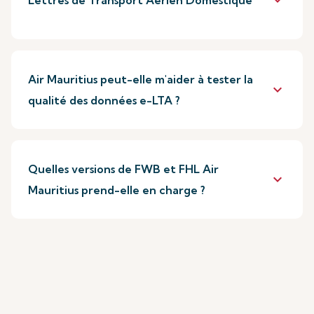
keyboard_arrow_down
Lettres de Transport Aérien Domestique
Air Mauritius peut-elle m'aider à tester la
keyboard_arrow_down
qualité des données e-LTA ?
Quelles versions de FWB et FHL Air
keyboard_arrow_down
Mauritius prend-elle en charge ?