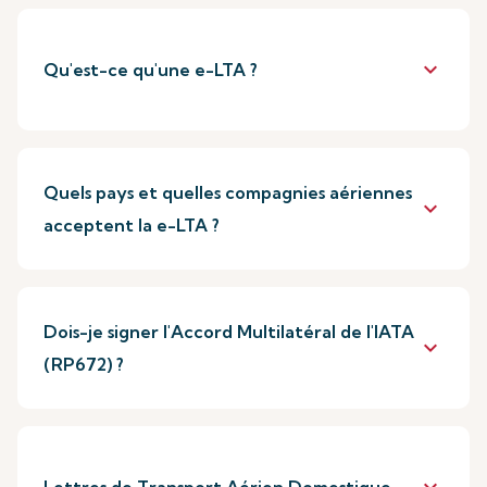
keyboard_arrow_down
Qu'est-ce qu'une e-LTA ?
Quels pays et quelles compagnies aériennes
keyboard_arrow_down
acceptent la e-LTA ?
Dois-je signer l'Accord Multilatéral de l'IATA
keyboard_arrow_down
(RP672) ?