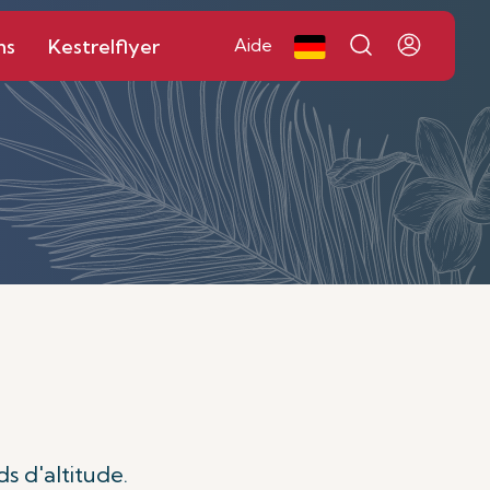
ns
Kestrelflyer
Aide
s d'altitude.